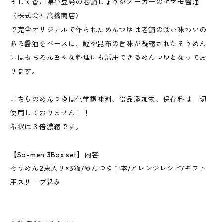
そして香川県小豆島の老舗しょうゆメーカーのヤマモ醤油
〈株式会社高橋商店〉
で完全オリジナルで作られためんつゆは老舗の深い味わいの
ある醤油をベースに、鰹や昆布の旨味が凝縮されたそうめん
にはもちろん色々な料理にも活用できるめんつゆとなってお
ります。
こちらのめんつゆは化学調味料、食品添加物、保存料は一切
使用しておりません！！
希釈は３倍濃縮です。
【So-men 3Box set】内容
そうめん2束入り×3箱/めんつゆ１本/アレンジレシピ/ギフト
用スリーブ込み