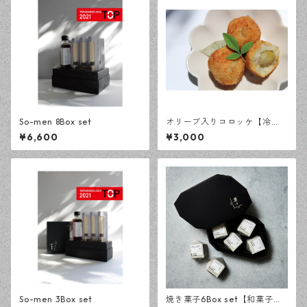
So-men 8Box set
オリーブ入りコロッケ【冷
凍】
¥6,600
¥3,000
So-men 3Box set
焼き菓子6Box set【和菓子