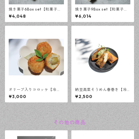
焼き菓子6Box set【和菓子
焼き菓子9Box set【和菓子
楚々】
楚々】
¥4,048
¥6,014
オリーブ入りコロッケ【冷
納豆高菜そうめん春巻き【冷
凍】
凍】
¥3,000
¥2,500
その他の商品