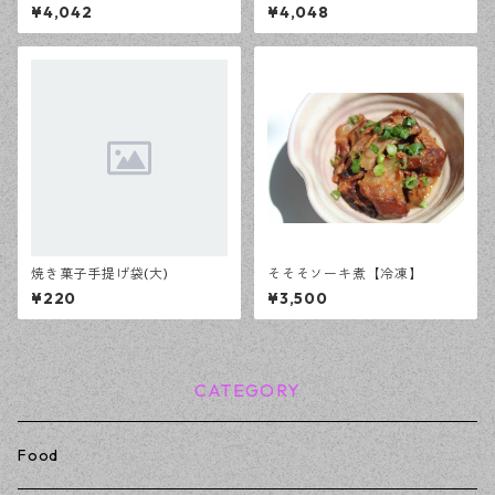
楚々】
¥4,042
¥4,048
焼き菓子手提げ袋(大)
そそそソーキ煮【冷凍】
¥220
¥3,500
CATEGORY
Food