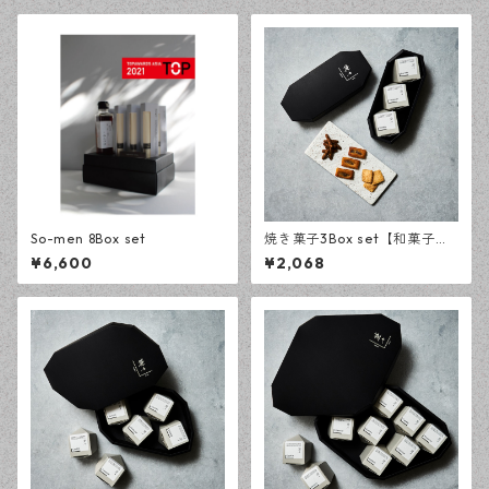
So-men 8Box set
焼き菓子3Box set【和菓子
楚々】
¥6,600
¥2,068